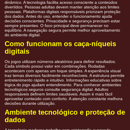
dinâmico. A tecnologia facilita acesso consciente a conteúdos
divertidos. Pessoas adultas devem manter atenção aos limites
pessoais. Plataformas digitais responsáveis priorizam proteção
dos dados. Antes do uso, entender o funcionamento ajuda
decisões conscientes. Privacidade e segurança precisam estar
sempre presentes. O foco principal deve permanecer no
equilíbrio. A navegação segura permite melhor aproveitamento
do ambiente digital.
Como funcionam os caça-níqueis
digitais
Os jogos utilizam números aleatórios para definir resultados.
Cada símbolo possui valor em combinações. Rodadas
acontecem com apenas um toque simples. A experiência visual
traz temas diversos facilmente reconhecíveis. A estrutura permite
entretenimento rápido e intuitivo. Informações educativas sobre
lógica do jogo ajudam entendimento. Para conhecer ambientes
tecnológicos seguros consulte segurança digital. Adultos
responsáveis definem limites saudáveis. Assim é mais fácil
aproveitar conteúdo com conforto. A atenção constante melhora
decisões durante utilização.
Ambiente tecnológico e proteção de
dados