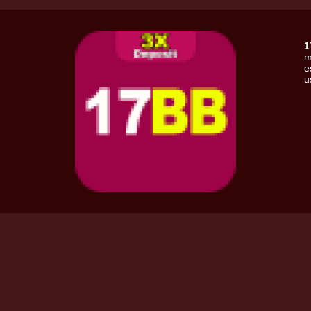
1
m
e
u