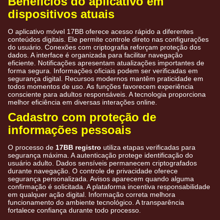
Benefícios do aplicativo em
dispositivos atuais
O aplicativo móvel 17BB oferece acesso rápido a diferentes
conteúdos digitais. Ele permite controle direto nas configurações
do usuário. Conexões com criptografia reforçam proteção dos
dados. A interface é organizada para facilitar navegação
eficiente. Notificações apresentam atualizações importantes de
forma segura. Informações oficiais podem ser verificadas em
segurança digital. Recursos modernos mantêm praticidade em
todos momentos de uso. As funções favorecem experiência
consciente para adultos responsáveis. A tecnologia proporciona
melhor eficiência em diversas interações online.
Cadastro com proteção de
informações pessoais
O processo de
17BB registro
utiliza etapas verificadas para
segurança máxima. A autenticação protege identificação do
usuário adulto. Dados sensíveis permanecem criptografados
durante navegação. O controle de privacidade oferece
segurança personalizada. Avisos aparecem quando alguma
confirmação é solicitada. A plataforma incentiva responsabilidade
em qualquer ação digital. Informação correta melhora
funcionamento do ambiente tecnológico. A transparência
fortalece confiança durante todo processo.