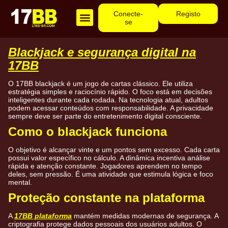
Conecte-
Registo
se
Blackjack e segurança digital na
17BB
O 17BB blackjack é um jogo de cartas clássico. Ele utiliza
estratégia simples e raciocínio rápido. O foco está em decisões
inteligentes durante cada rodada. Na tecnologia atual, adultos
podem acessar conteúdos com responsabilidade. A privacidade
sempre deve ser parte do entretenimento digital consciente.
Como o blackjack funciona
O objetivo é alcançar vinte e um pontos sem excesso. Cada carta
possui valor específico no cálculo. A dinâmica incentiva análise
rápida e atenção constante. Jogadores aprendem no tempo
deles, sem pressão. É uma atividade que estimula lógica e foco
mental.
Proteção constante na plataforma
A
17BB plataforma
mantém medidas modernas de segurança. A
criptografia protege dados pessoais dos usuários adultos. O