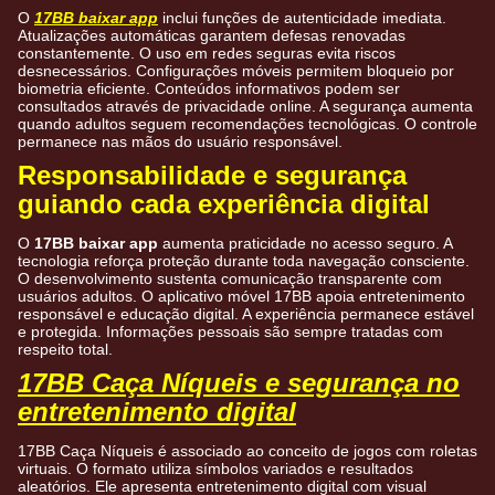
O
17BB baixar app
inclui funções de autenticidade imediata.
Atualizações automáticas garantem defesas renovadas
constantemente. O uso em redes seguras evita riscos
desnecessários. Configurações móveis permitem bloqueio por
biometria eficiente. Conteúdos informativos podem ser
consultados através de privacidade online. A segurança aumenta
quando adultos seguem recomendações tecnológicas. O controle
permanece nas mãos do usuário responsável.
Responsabilidade e segurança
guiando cada experiência digital
O
17BB baixar app
aumenta praticidade no acesso seguro. A
tecnologia reforça proteção durante toda navegação consciente.
O desenvolvimento sustenta comunicação transparente com
usuários adultos. O aplicativo móvel 17BB apoia entretenimento
responsável e educação digital. A experiência permanece estável
e protegida. Informações pessoais são sempre tratadas com
respeito total.
17BB Caça Níqueis e segurança no
entretenimento digital
17BB Caça Níqueis é associado ao conceito de jogos com roletas
virtuais. O formato utiliza símbolos variados e resultados
aleatórios. Ele apresenta entretenimento digital com visual